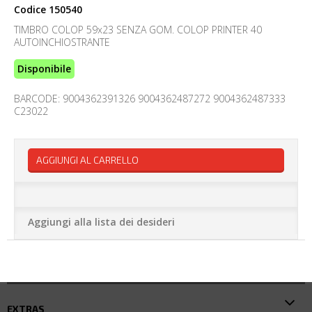
Codice
150540
TIMBRO COLOP 59x23 SENZA GOM. COLOP PRINTER 40
AUTOINCHIOSTRANTE
Disponibile
BARCODE: 9004362391326 9004362487272 9004362487333
C23022
AGGIUNGI AL CARRELLO
Aggiungi alla lista dei desideri
EXTRAS