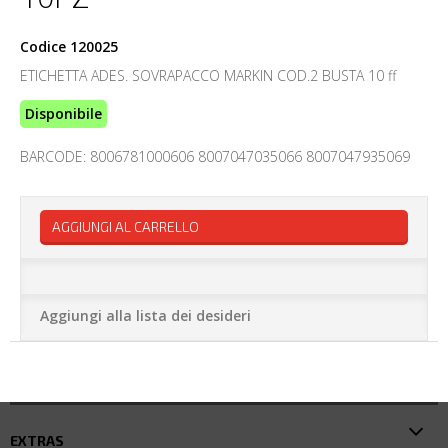
Codice
120025
ETICHETTA ADES. SOVRAPACCO MARKIN COD.2 BUSTA 10 ff
Disponibile
BARCODE: 8006781000606 8007047035066 8007047935069
AGGIUNGI AL CARRELLO
Aggiungi alla lista dei desideri
EXTRAS