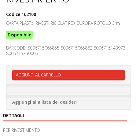
Codice
162100
CARTA PLAST.x RIVEST. RICICLAT REX EUROPA ROTOLO 3 m
Disponibile
BARCODE: 8006715065855 8006715065862 8006715143973
8006715350005
AGGIUNGI AL CARRELLO
Aggiungi alla lista dei desideri
DETTAGLI
PER RIVESTIMENTO