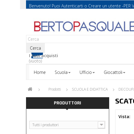
Benvenuto! Puoi
Autenticarti
o
Creare un utente
-PER 
Cerca
I tuoi acquisti
(vuoto)
Home
Scuola
Ufficio
Giocattoli
Prodotti
SCUOLA E DIDATTICA
DECOUPA
SCAT
PRODUTTORI
Vista:
Tutti i produttori