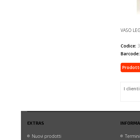
VASO LEG
Codice:
3
Barcode:
Prodott
I clien
EXTRAS
INFORMA
Nuovi prodotti
Termini