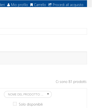
deri
Mio profilo
Carrello
Procedi all acquisto
Ci sono 81 prodotti.
NOME DEL PRODOTTO: DALLA A ALLA Z
Solo disponibili