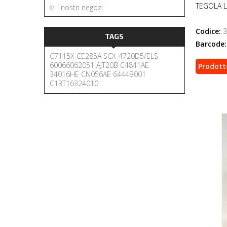
TEGOLA 
I nostri negozi
Codice:
3
TAGS
Barcode:
C7115X
CE285A
SCX-4720D5/ELS
60066062051
AJT20B
C4841AE
Prodott
34016HE
CN056AE
6444B001
C13T16324010