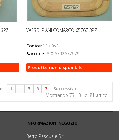
 3PZ
VASSOI PIANI COMARCO 65767 3PZ
Codice:
317767
Barcode:
8006592657679
Prodotto non disponibile
e:
1
...
5
6
7
Successivo
Mostrando 73 - 81 di 81 articoli
INFORMAZIONI NEGOZIO
Berto Pasquale S.r.l.