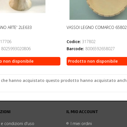
NO ARTE' 2LE633
VASSOI LEGNO COMARCO 65802
17706
Codice:
317802
8025993020806
Barcode:
8006592658027
o non disponibile
Prodotto non disponibile
ti che hanno acquistato questo prodotto hanno acquistato anch
ZIONI
IL MIO ACCOUNT
 e condizioni d'uso
I miei ordini