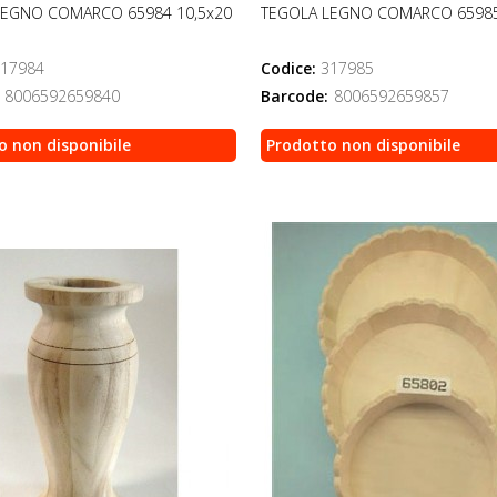
LEGNO COMARCO 65984 10,5x20
TEGOLA LEGNO COMARCO 65985
17984
Codice:
317985
8006592659840
Barcode:
8006592659857
o non disponibile
Prodotto non disponibile