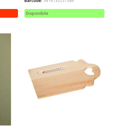
Barcode:
5414135257584
Disponibile