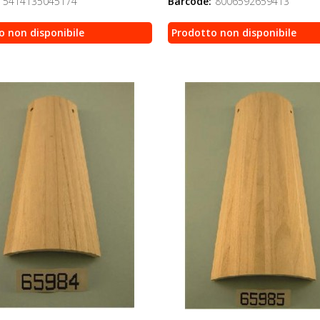
5414135045174
Barcode:
8006592659413
o non disponibile
Prodotto non disponibile