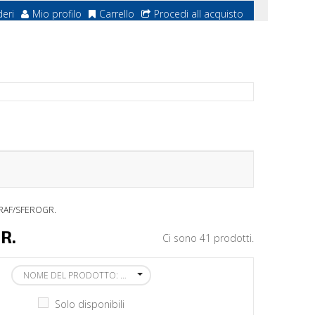
deri
Mio profilo
Carrello
Procedi all acquisto
RAF/SFEROGR.
GR.
Ci sono 41 prodotti.
NOME DEL PRODOTTO: DALLA A ALLA Z
Solo disponibili