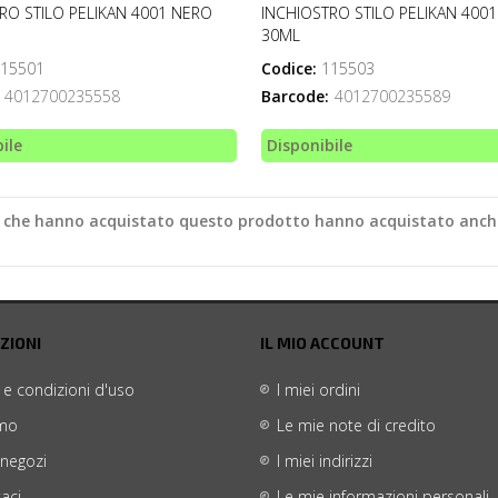
RO STILO PELIKAN 4001 NERO
INCHIOSTRO STILO PELIKAN 400
30ML
15501
Codice:
115503
4012700235558
Barcode:
4012700235589
ile
Disponibile
ti che hanno acquistato questo prodotto hanno acquistato anch
ZIONI
IL MIO ACCOUNT
 e condizioni d'uso
I miei ordini
amo
Le mie note di credito
 negozi
I miei indirizzi
aci
Le mie informazioni personali