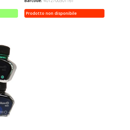
Barcode:
4012700301161
Prodotto non disponibile