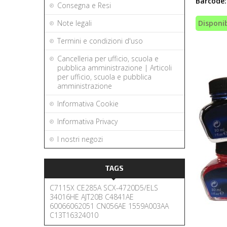
Barcode:
Consegna e Resi
Note legali
Disponib
Termini e condizioni d'uso
Cancelleria per ufficio, scuola e
pubblica amministrazione | Articoli
per ufficio, scuola e pubblica
amministrazione
Informativa Cookie
Informativa Privacy
I nostri negozi
TAGS
C7115X
CE285A
SCX-4720D5/ELS
34016HE
AJT20B
C4841AE
60066062051
CN056AE
1559A003AA
C13T16324010