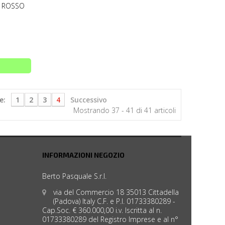
1 ROSSO
e:
1
2
3
4
Successivo
Mostrando 37 - 41 di 41 articoli
INFORMAZIONI NEGOZIO
Berto Pasquale S.r.l.
via del Commercio 18 35013 Cittadella
(Padova) Italy C.F. e P.I. 01733380289 -
Cap.Soc. € 360.000,00 i.v. Iscritta al n.
01733380289 del Registro Imprese e al n°