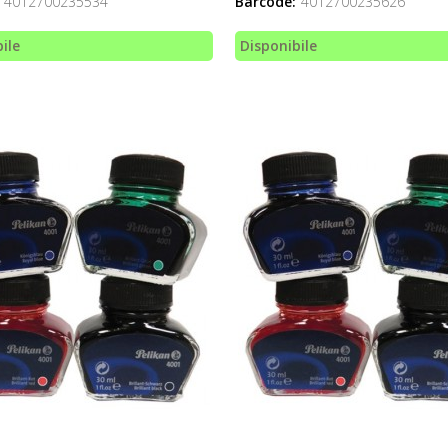
4012700235534
Barcode:
4012700235626
ile
Disponibile