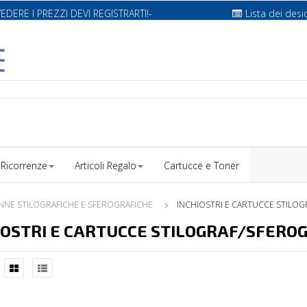
VEDERE I PREZZI DEVI REGISTRARTI!-
Lista dei desi
Ricorrenze
Articoli Regalo
Cartucce e Toner
NNE STILOGRAFICHE E SFEROGRAFICHE
INCHIOSTRI E CARTUCCE STILOG
IOSTRI E CARTUCCE STILOGRAF/SFERO