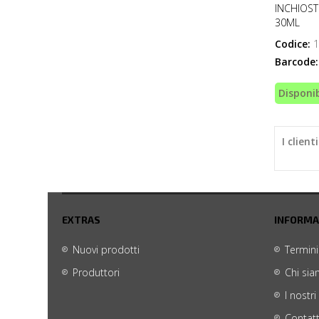
INCHIOST
30ML
Codice:
1
Barcode:
Disponib
I clien
EXTRAS
INFORMA
Nuovi prodotti
Termini
Produttori
Chi si
I nostri
Contatt