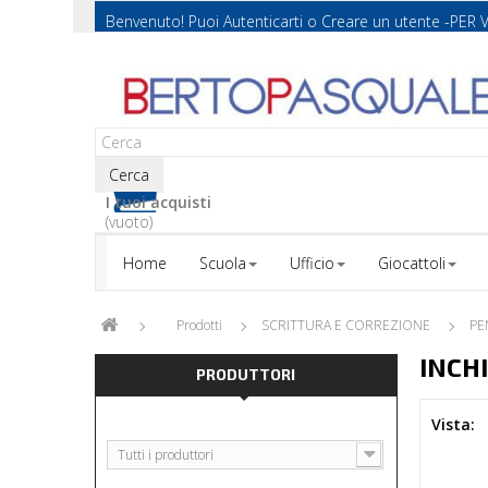
Benvenuto! Puoi
Autenticarti
o
Creare un utente
-PER 
Cerca
I tuoi acquisti
(vuoto)
Home
Scuola
Ufficio
Giocattoli
Prodotti
SCRITTURA E CORREZIONE
PE
INCH
PRODUTTORI
Vista:
Tutti i produttori