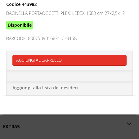
Codice
443982
BACINELLA PORTAOGGETTI PLEX. LEBEX 1683 cm 27x2,5x12
Disponibile
BARCODE: 8007509016831 C23158
AGGIUNGI AL CARRELLO
Aggiungi alla lista dei desideri
EXTRAS