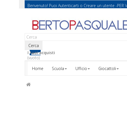
Benvenuto! Puoi
Autenticarti
o
Creare un utente
-PER 
Cerca
I tuoi acquisti
(vuoto)
Home
Scuola
Ufficio
Giocattoli