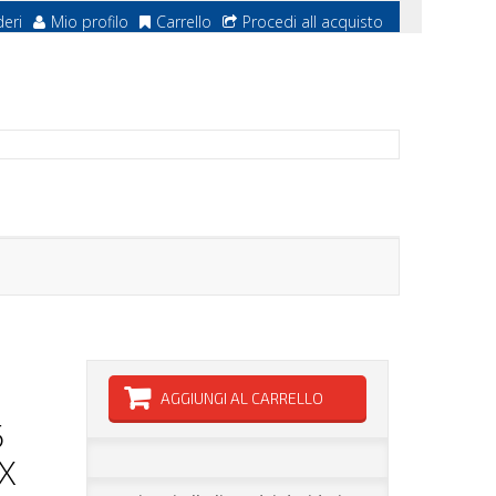
deri
Mio profilo
Carrello
Procedi all acquisto
AGGIUNGI AL CARRELLO
5
X