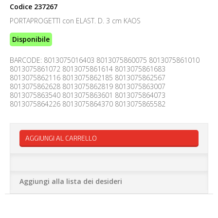
Codice
237267
PORTAPROGETTI con ELAST. D. 3 cm KAOS
Disponibile
BARCODE: 8013075016403 8013075860075 8013075861010
8013075861072 8013075861614 8013075861683
8013075862116 8013075862185 8013075862567
8013075862628 8013075862819 8013075863007
8013075863540 8013075863601 8013075864073
8013075864226 8013075864370 8013075865582
AGGIUNGI AL CARRELLO
Aggiungi alla lista dei desideri