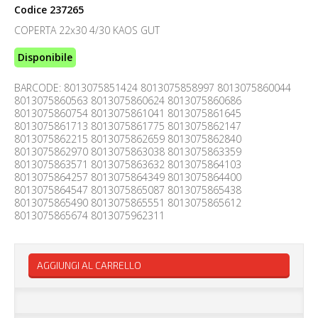
Codice
237265
COPERTA 22x30 4/30 KAOS GUT
Disponibile
BARCODE: 8013075851424 8013075858997 8013075860044
8013075860563 8013075860624 8013075860686
8013075860754 8013075861041 8013075861645
8013075861713 8013075861775 8013075862147
8013075862215 8013075862659 8013075862840
8013075862970 8013075863038 8013075863359
8013075863571 8013075863632 8013075864103
8013075864257 8013075864349 8013075864400
8013075864547 8013075865087 8013075865438
8013075865490 8013075865551 8013075865612
8013075865674 8013075962311
AGGIUNGI AL CARRELLO