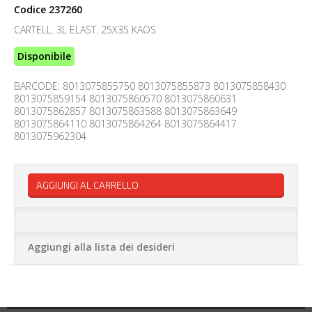
Codice
237260
CARTELL. 3L ELAST. 25X35 KAOS
Disponibile
BARCODE: 8013075855750 8013075855873 8013075858430
8013075859154 8013075860570 8013075860631
8013075862857 8013075863588 8013075863649
8013075864110 8013075864264 8013075864417
8013075962304
AGGIUNGI AL CARRELLO
Aggiungi alla lista dei desideri