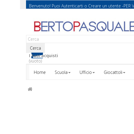
Benvenuto! Puoi
Autenticarti
o
Creare un utente
-PER 
Cerca
I tuoi acquisti
(vuoto)
Home
Scuola
Ufficio
Giocattoli