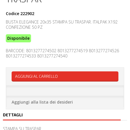
Codice
222902
BUSTA ELEGANCE 20x35 STAMPA SU TRASPAR. ITALPAK X192
CONFEZIONE 50 PZ
Disponibile
BARCODE: 8013277274502 8013277274519 8013277274526
8013277274533 8013277274540
AGGIUNGI AL CARRELLO
Aggiungi alla lista dei desideri
DETTAGLI
STAMPA SU TRASPAR