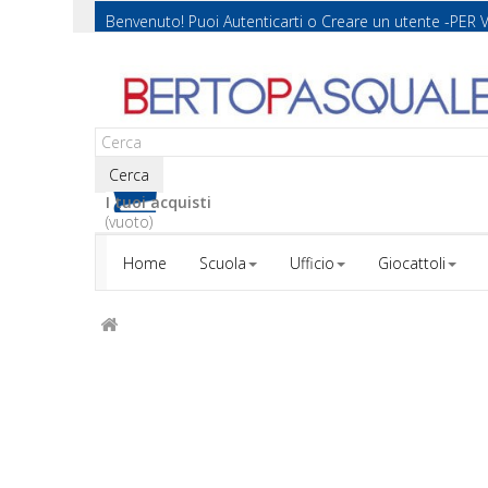
Benvenuto! Puoi
Autenticarti
o
Creare un utente
-PER 
Cerca
I tuoi acquisti
(vuoto)
Home
Scuola
Ufficio
Giocattoli