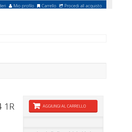
deri
Mio profilo
Carrello
Procedi all acquisto
 1R
AGGIUNGI AL CARRELLO