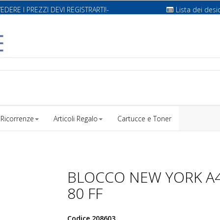
VEDERE I PREZZI DEVI REGISTRARTI!-
Lista dei desi
Ricorrenze
Articoli Regalo
Cartucce e Toner
BLOCCO NEW YORK A4
80 FF
Codice
208603