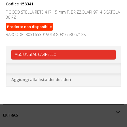
Codice
158341
FIOCCO STELLA RETE 417 15 mm F. BRIZZOLARI 9714 SCATOLA
36 PZ
Prodotto non disponibile
BARCODE: 8031653049018 8031653067128
AGGIUNGI AL CARRELLO
Aggiungi alla lista dei desideri
EXTRAS