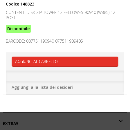
Codice
148823
CONTENIT. DISK ZIP TOWER 12 FELLOWES 90940 (W885) 12
POSTI
Disponibile
BARCODE: 007751190940 077511909405
AGGIUNGI AL CARRELLO
Aggiungi alla lista dei desideri
EXTRAS