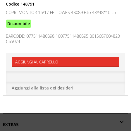
Codice
148791
COPRI-MONITOR 16/17 FELLOWES 48089 F.to 43*48*40 cm
Disponibile
BARCODE: 077511480898 10077511480895 8015687004823
C65074
AGGIUNGI AL CARRELLO
Aggiungi alla lista dei desideri
EXTRAS