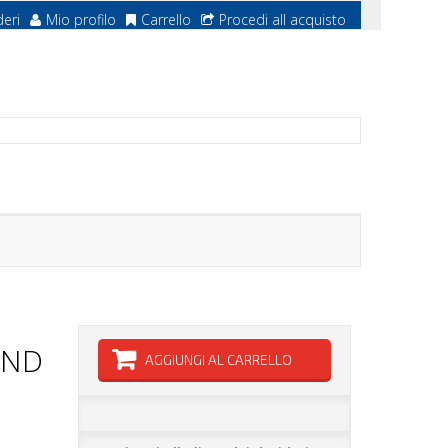
deri
Mio profilo
Carrello
Procedi all acquisto
IND
AGGIUNGI AL CARRELLO