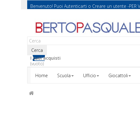
Benvenuto! Puoi
Autenticarti
o
Creare un utente
-PER 
Cerca
I tuoi acquisti
(vuoto)
Home
Scuola
Ufficio
Giocattoli