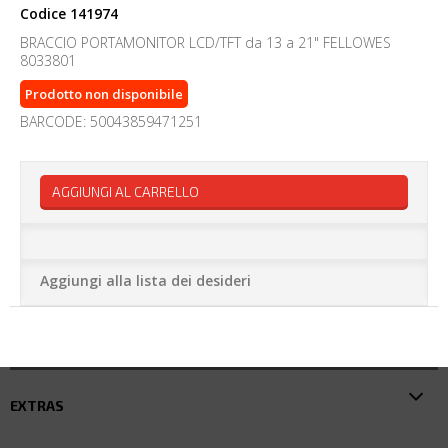
Codice
141974
BRACCIO PORTAMONITOR LCD/TFT da 13 a 21" FELLOWES
8033801
Prodotto non disponibile
BARCODE: 50043859471251
AGGIUNGI AL CARRELLO
Aggiungi alla lista dei desideri
EXTRAS