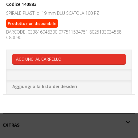
Codice
140883
SPIRALE PLAST. d. 19 mm BLU SCATOLA 100 PZ
Prodotto non disponibile
BARCODE: 033816048300 077511534751 8025133034588
C80090
AGGIUNGI AL CARRELLO
Aggiungi alla lista dei desideri
EXTRAS