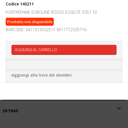
Codice
140211
PORTAPENNE EUROLINE ROSSO ESSELTE 5057 10
Prodotto non disponibile
BARCODE: 5411313502511 8411772505716
AGGIUNGI AL CARRELLO
Aggiungi alla lista dei desideri
EXTRAS