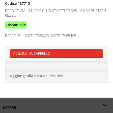
Codice
137715
FORBICE CM.14 NORIS CLUB STAEDTLER 965 14 NBK BLISTER 1
PEZZO
Disponibile
BARCODE: 4007817965009 4007817965405
AGGIUNGI AL CARRELLO
Aggiungi alla lista dei desideri
EXTRAS