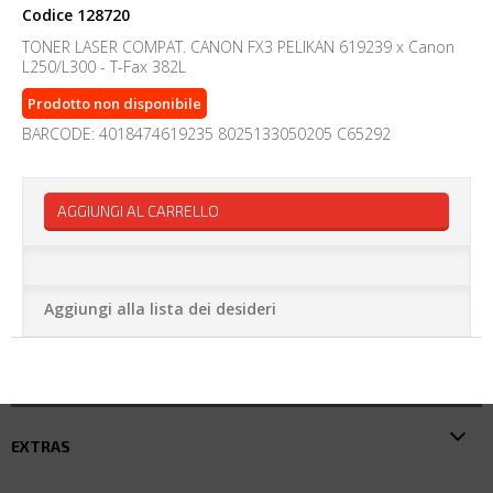
Codice
128720
TONER LASER COMPAT. CANON FX3 PELIKAN 619239 x Canon
L250/L300 - T-Fax 382L
Prodotto non disponibile
BARCODE: 4018474619235 8025133050205 C65292
AGGIUNGI AL CARRELLO
Aggiungi alla lista dei desideri
EXTRAS