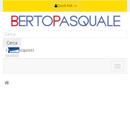
Quick link
Cerca
I tuoi acquisti
(vuoto)
Toggle
naviga