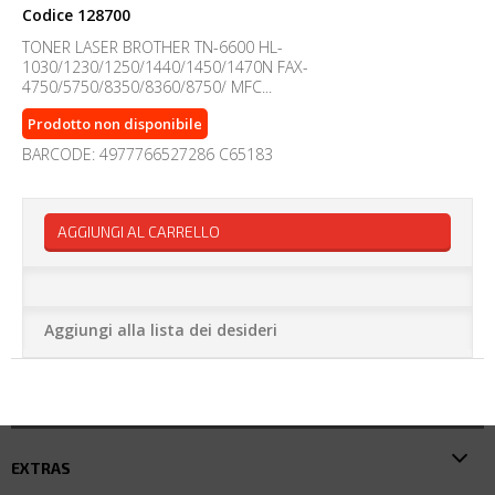
Codice
128700
TONER LASER BROTHER TN-6600 HL-
1030/1230/1250/1440/1450/1470N FAX-
4750/5750/8350/8360/8750/ MFC...
Prodotto non disponibile
BARCODE: 4977766527286 C65183
AGGIUNGI AL CARRELLO
Aggiungi alla lista dei desideri
EXTRAS