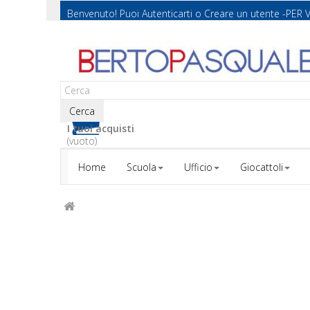
Benvenuto! Puoi
Autenticarti
o
Creare un utente
-PER 
Cerca
I tuoi acquisti
(vuoto)
Home
Scuola
Ufficio
Giocattoli