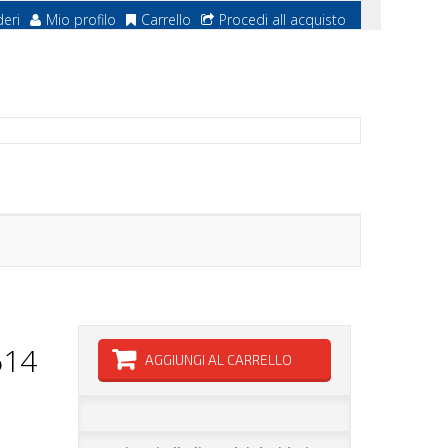
deri
Mio profilo
Carrello
Procedi all acquisto
614
AGGIUNGI AL CARRELLO
O