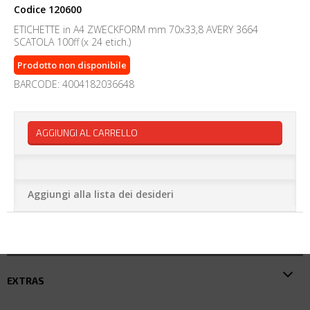
Codice
120600
ETICHETTE in A4 ZWECKFORM mm 70x33,8 AVERY 3664
SCATOLA 100ff (x 24 etich.)
Prodotto non disponibile
BARCODE: 4004182036648
AGGIUNGI AL CARRELLO
Aggiungi alla lista dei desideri
EXTRAS