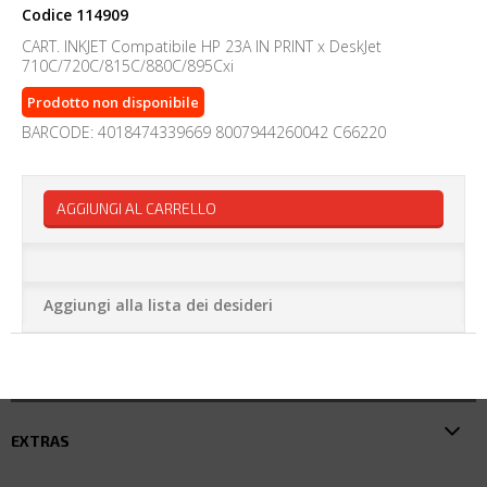
Codice
114909
CART. INKJET Compatibile HP 23A IN PRINT x DeskJet
710C/720C/815C/880C/895Cxi
Prodotto non disponibile
BARCODE: 4018474339669 8007944260042 C66220
AGGIUNGI AL CARRELLO
Aggiungi alla lista dei desideri
EXTRAS