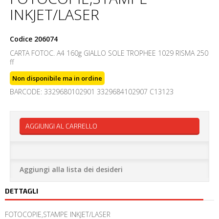
INKJET/LASER
Codice
206074
CARTA FOTOC. A4 160g GIALLO SOLE TROPHEE 1029 RISMA 250
ff
Non disponibile ma in ordine
BARCODE: 3329680102901 3329684102907 C13123
AGGIUNGI AL CARRELLO
Aggiungi alla lista dei desideri
DETTAGLI
FOTOCOPIE,STAMPE INKJET/LASER