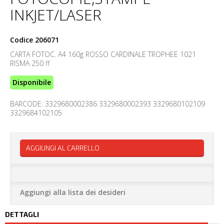
INKJET/LASER
Codice
206071
CARTA FOTOC. A4 160g ROSSO CARDINALE TROPHEE 1021
RISMA 250 ff
Disponibile
BARCODE: 3329680002386 3329680002393 3329680102109
3329684102105
AGGIUNGI AL CARRELLO
Aggiungi alla lista dei desideri
DETTAGLI