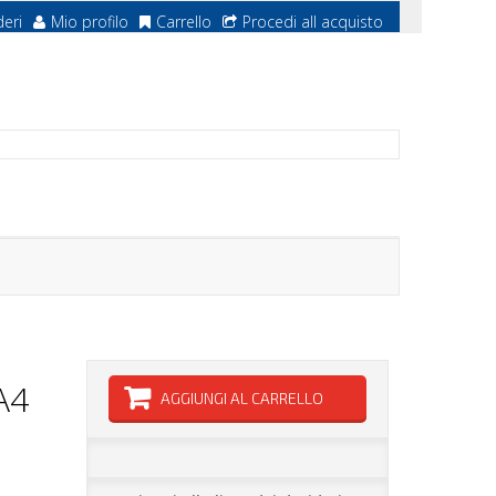
deri
Mio profilo
Carrello
Procedi all acquisto
A4
AGGIUNGI AL CARRELLO