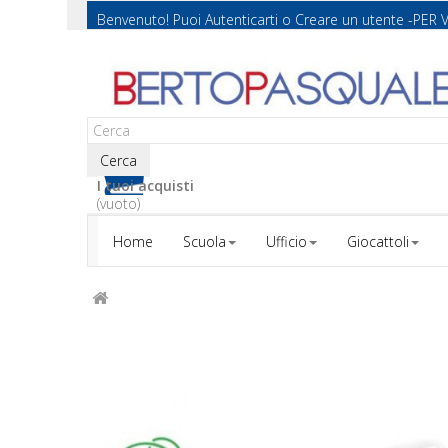
Benvenuto! Puoi
Autenticarti
o
Creare un utente
-PER 
Cerca
I tuoi acquisti
(vuoto)
Home
Scuola
Ufficio
Giocattoli