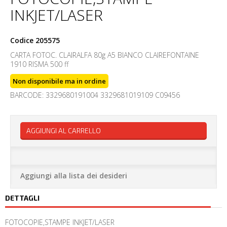
INKJET/LASER
Codice
205575
CARTA FOTOC. CLAIRALFA 80g A5 BIANCO CLAIREFONTAINE
1910 RISMA 500 ff
Non disponibile ma in ordine
BARCODE: 3329680191004 3329681019109 C09456
AGGIUNGI AL CARRELLO
Aggiungi alla lista dei desideri
DETTAGLI
FOTOCOPIE,STAMPE INKJET/LASER