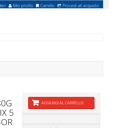
deri
Mio profilo
Carrello
Procedi all acquisto
80G
AGGIUNGI AL CARRELLO
IX 5
SOR