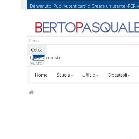
Benvenuto! Puoi
Autenticarti
o
Creare un utente
-PER 
Cerca
I tuoi acquisti
(vuoto)
Home
Scuola
Ufficio
Giocattoli