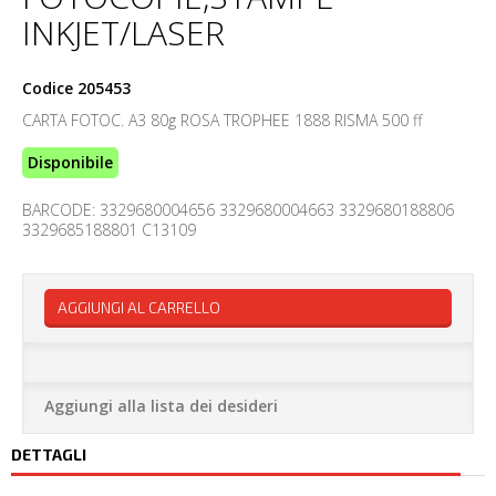
INKJET/LASER
Codice
205453
CARTA FOTOC. A3 80g ROSA TROPHEE 1888 RISMA 500 ff
Disponibile
BARCODE: 3329680004656 3329680004663 3329680188806
3329685188801 C13109
AGGIUNGI AL CARRELLO
Aggiungi alla lista dei desideri
DETTAGLI