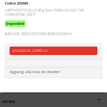
Codice
205085
CARTA PROTOCOLLO 80 g 5mm PIGNA 0215621 5M
CONFEZIONE 200 ff
Disponibile
BARCODE: 8005235079366 8005235900141
AGGIUNGI AL CARRELLO
Aggiungi alla lista dei desideri
EXTRAS