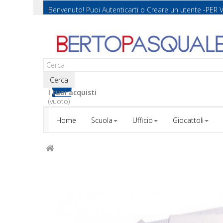
Benvenuto! Puoi
Autenticarti
o
Creare un utente
-PER 
Cerca
I tuoi acquisti
(vuoto)
Home
Scuola
Ufficio
Giocattoli