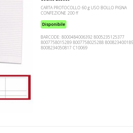
CARTA PROTOCOLLO 60 g USO BOLLO PIGNA
CONFEZIONE 200 ff
Disponibile
BARCODE: 8000484006392 8005235125377
8007758015289 8007758025288 80082340018
8008234050817 C10069