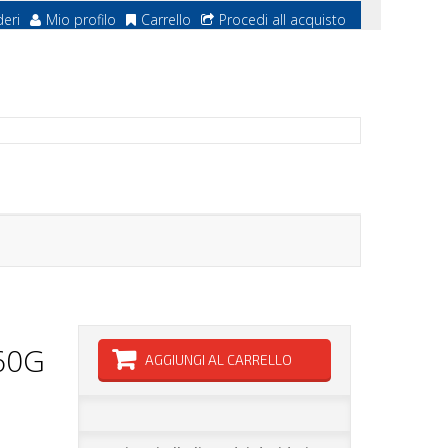
deri
Mio profilo
Carrello
Procedi all acquisto
60G
AGGIUNGI AL CARRELLO