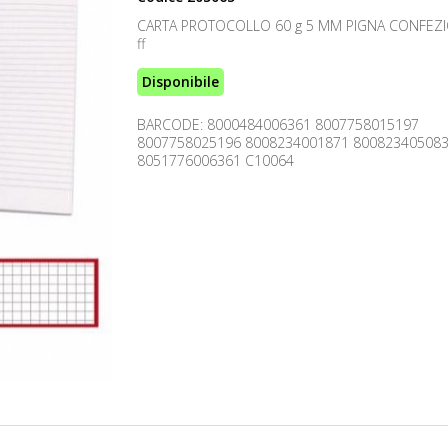
CARTA PROTOCOLLO 60 g 5 MM PIGNA CONFEZI
ff
Disponibile
BARCODE: 8000484006361 8007758015197
8007758025196 8008234001871 80082340508
8051776006361 C10064