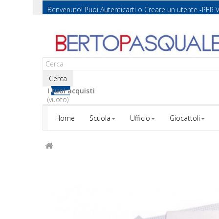
Benvenuto! Puoi
Autenticarti
o
Creare un utente
-PER 
Cerca
I tuoi acquisti
(vuoto)
Home
Scuola
Ufficio
Giocattoli