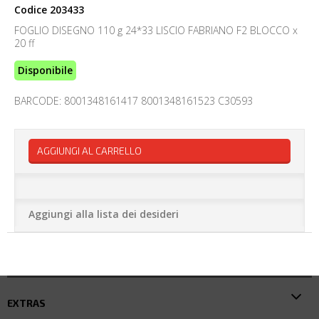
Codice
203433
FOGLIO DISEGNO 110 g 24*33 LISCIO FABRIANO F2 BLOCCO x
20 ff
Disponibile
BARCODE: 8001348161417 8001348161523 C30593
AGGIUNGI AL CARRELLO
Aggiungi alla lista dei desideri
EXTRAS