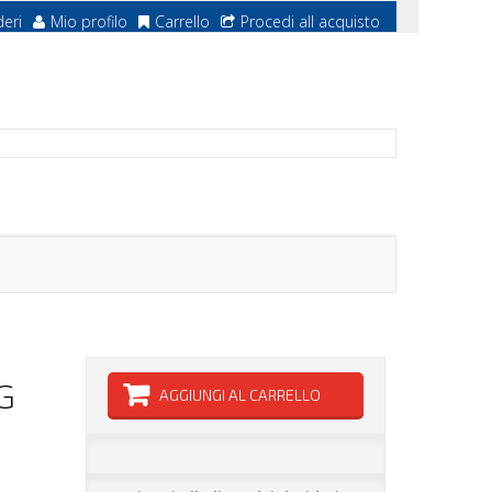
deri
Mio profilo
Carrello
Procedi all acquisto
G
AGGIUNGI AL CARRELLO