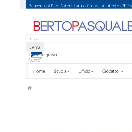
Benvenuto! Puoi
Autenticarti
o
Creare un utente
-PER 
Cerca
I tuoi acquisti
(vuoto)
Home
Scuola
Ufficio
Giocattoli