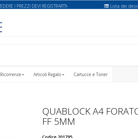
VEDERE I PREZZI DEVI REGISTRARTI!-
Lista dei desi
Ricorrenze
Articoli Regalo
Cartucce e Toner
QUABLOCK A4 FORATO
FF 5MM
Codice
201795