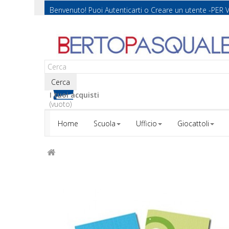
Benvenuto! Puoi
Autenticarti
o
Creare un utente
-PER 
Cerca
I tuoi acquisti
(vuoto)
Home
Scuola
Ufficio
Giocattoli