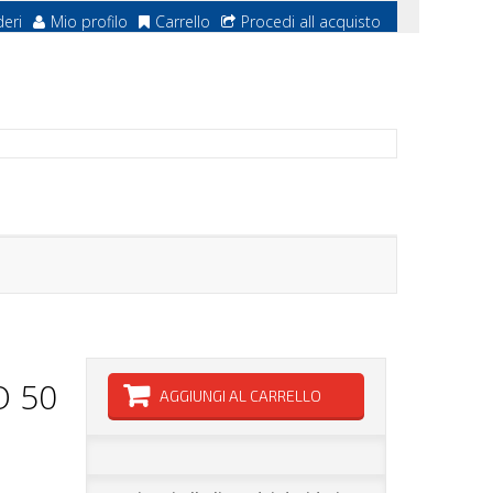
deri
Mio profilo
Carrello
Procedi all acquisto
 50
AGGIUNGI AL CARRELLO