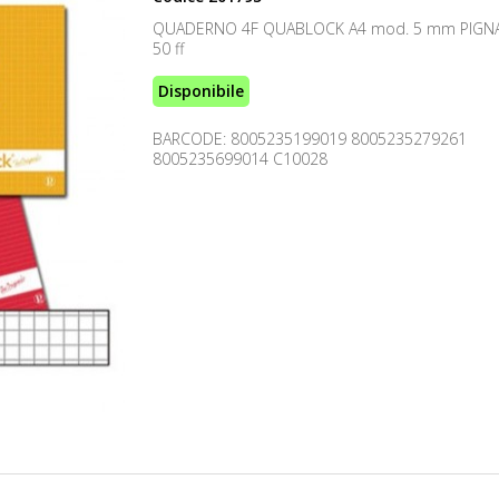
QUADERNO 4F QUABLOCK A4 mod. 5 mm PIGNA
50 ff
Disponibile
BARCODE: 8005235199019 8005235279261
8005235699014 C10028