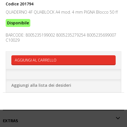
Codice
201794
QUADERNO 4F QUABLOCK A4 mod. 4 mm PIGNA Blocco 50 ff
Disponibile
BARCODE: 8005235199002 8005235279254 8005235699007
C10029
AGGIUNGI AL CARRELLO
Aggiungi alla lista dei desideri
EXTRAS