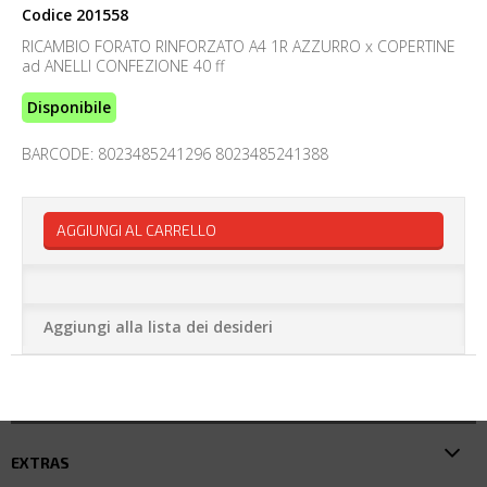
Codice
201558
RICAMBIO FORATO RINFORZATO A4 1R AZZURRO x COPERTINE
ad ANELLI CONFEZIONE 40 ff
Disponibile
BARCODE: 8023485241296 8023485241388
AGGIUNGI AL CARRELLO
Aggiungi alla lista dei desideri
EXTRAS