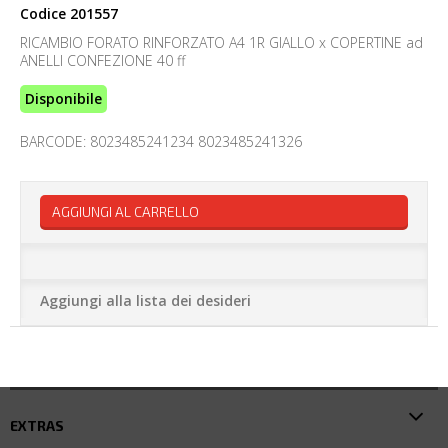
Codice
201557
RICAMBIO FORATO RINFORZATO A4 1R GIALLO x COPERTINE ad
ANELLI CONFEZIONE 40 ff
Disponibile
BARCODE: 8023485241234 8023485241326
AGGIUNGI AL CARRELLO
Aggiungi alla lista dei desideri
EXTRAS