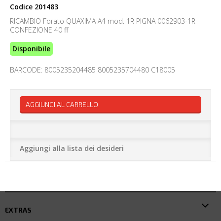
Codice
201483
RICAMBIO Forato QUAXIMA A4 mod. 1R PIGNA 0062903-1R
CONFEZIONE 40 ff
Disponibile
BARCODE: 8005235204485 8005235704480 C18005
AGGIUNGI AL CARRELLO
Aggiungi alla lista dei desideri
EXTRAS