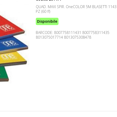
QUAD. MAXI SPIR. OneCOLOR 5M BLASETTI 1143
PZ (60 ff)
Disponibile
BARCODE: 8007758111431 8007758311435
8013075017714 8013075308478