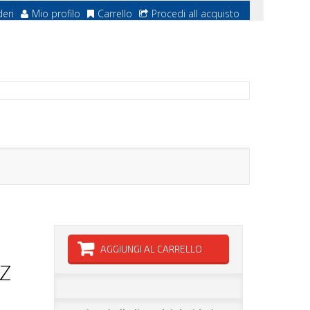
deri
Mio profilo
Carrello
Procedi all acquisto
AGGIUNGI AL CARRELLO
Z