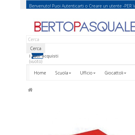
Benvenuto! Puoi
Autenticarti
o
Creare un utente
-PER 
Cerca
I tuoi acquisti
(vuoto)
Home
Scuola
Ufficio
Giocattoli