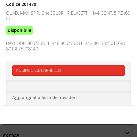
Codice
201470
QUAD. MAXI SPIR. OneCOLOR 1R BLASETTI 1144 CONF. 5 PZ (60
ff)
Disponibile
BARCODE: 8007758111448 8007758311442 8013075017691
8013075308140
AGGIUNGI AL CARRELLO
Aggiungi alla lista dei desideri
EXTRAS