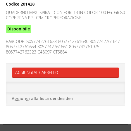
Codice
201428
QUADERNO MAXI SPIRAL. CON FORI 1R IN COLOR 100 FG. GR.80
COPERTINA PPL C/MICROPERFORAZIONE
Disponibile
BARCODE: 8057742761623 8057742761630 8057742761647
8057742761654 8057742761661 8057742761975
8057742762323 C48097 CTS884
AGGIUNGI AL CARRELLO
Aggiungi alla lista dei desideri