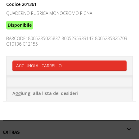
Codice
201361
QUADERNO RUBRICA MONOCROMO PIGNA
Disponibile
BARCODE: 8005235025837 8005235333147 8005235825703
C10136 C12155
AGGIUNGI AL CARRELLO
Aggiungi alla lista dei desideri
EXTRAS