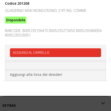
Codice
201208
QUADERNO MAXI MONOCROMO 21FF RIG. COMME.
Disponibile
BARCODE: 8005235156470 8005235273450 8005235480056
8005235526051
AGGIUNGI AL CARRELLO
Aggiungi alla lista dei desideri
EXTRAS