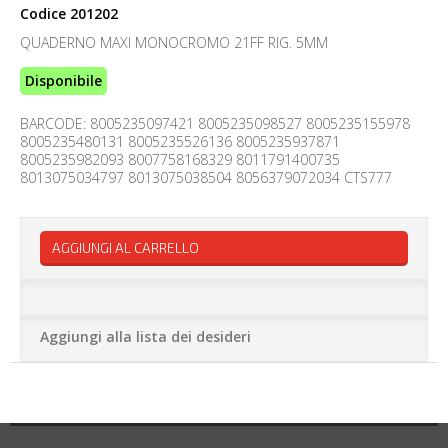
Codice
201202
QUADERNO MAXI MONOCROMO 21FF RIG. 5MM
Disponibile
BARCODE: 8005235097421 8005235098527 8005235155978
8005235480131 8005235526136 8005235937871
8005235982093 8007758168329 8011791400735
8013075034797 8013075038504 8056379072034 CTS777
AGGIUNGI AL CARRELLO
Aggiungi alla lista dei desideri