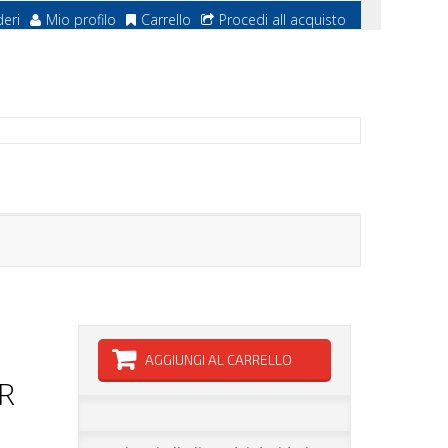
deri
Mio profilo
Carrello
Procedi all acquisto
AGGIUNGI AL CARRELLO
R