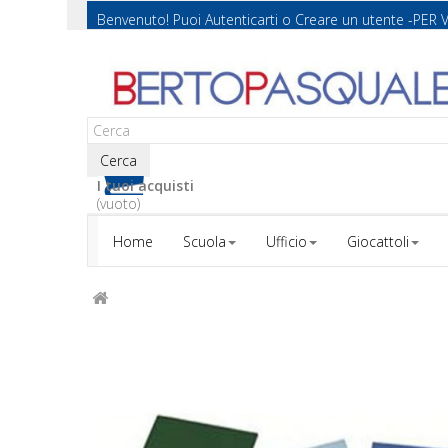
Benvenuto! Puoi
Autenticarti
o
Creare un utente
-PER 
Cerca
I tuoi acquisti
(vuoto)
Home
Scuola
Ufficio
Giocattoli