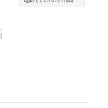
Aggiungi alla lista dei desideri
87
48
42