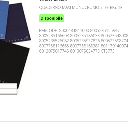
QUADERNO MAXI MONOCROMO 21FF RIG. 1R
Disponibile
BARCODE: 8000484844000 8005235155947
8005235166608 8005235186033 80052354800
8005235526082 8005235937826 80052359820
8007758116665 8007758168381 80117914007
8013075017745 8013075034773 CTS773