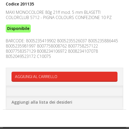
Codice
201135
MAXI MONOCOLORE 80g 21ff mod. 5 mm BLASETTI
COLORCLUB 5712 - PIGNA COLOURS CONFEZIONE 10 PZ
Disponibile
BARCODE: 8005235419902 8005235526037 8005235886445
8005235981997 8007758008762 8007758257122
8007758357129 8008234106972 8008234107078
8052049523172 C10075
AGGIUNGI AL CARRELLO
Aggiungi alla lista dei desideri